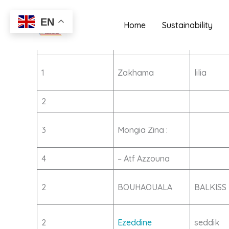
Mediation committee
Skip
to
EN
Home
Sustainability
content
NB
NOM
PRENOM
1
Zakhama
lilia
2
3
Mongia Zina :
4
– Atf Azzouna
2
BOUHAOUALA
BALKISS
2
Ezeddine
seddik