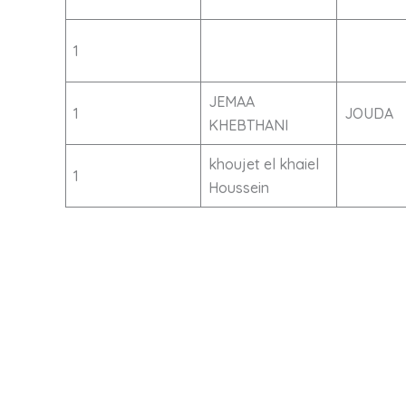
1
JEMAA
1
JOUDA
KHEBTHANI
khoujet el khaiel
1
Houssein