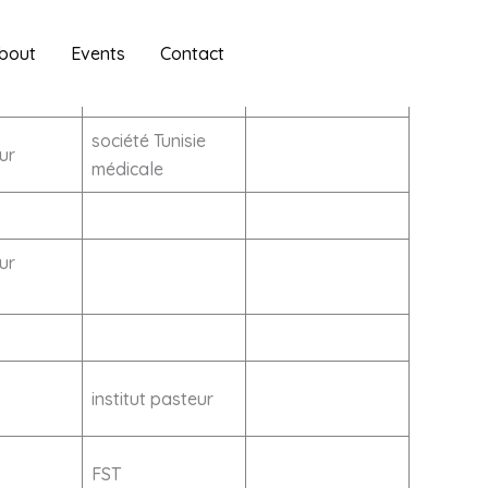
bout
Events
Contact
ETABLISSEMENT
société Tunisie
ur
médicale
ur
institut pasteur
FST