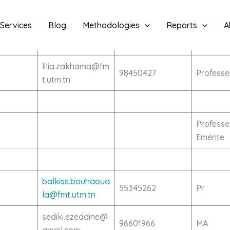
Services
Blog
Methodologies
Reports
A
MAIL
TEL
GRADE
lilia.zakhama@fm
98450427
Professe
t.utm.tn
Professe
Emérite
balkiss.bouhaoua
55345262
Pr
la@fmt.utm.tn
sediki.ezeddine@
96601966
MA
gmail.com