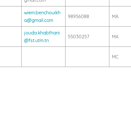
wiem.benchouikh
98956088
MA
a@gmail.com
jouda.khabthani
55030257
MA
@fst.utm.tn
MC